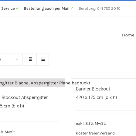
 Service
✓
Bestellung auch per Mail
✓
Beratung: 041 760 20 10
Home
e
Banner Blockout
 Blockout Absperrgitter
420 x 175 cm (b x h)
5 cm (b x h)
exkl. 8,1 % MwSt.
1 % MwSt.
kostenfreier Versand