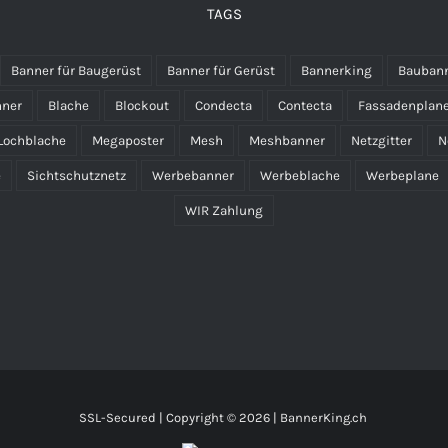
TAGS
Banner für Baugerüst
Banner für Gerüst
Bannerking
Bauban
nner
Blache
Blockout
Condecta
Contecta
Fassadenplan
Lochblache
Megaposter
Mesh
Meshbanner
Netzgitter
N
e
Sichtschutznetz
Werbebanner
Werbeblache
Werbeplane
WIR Zahlung
SSL-Secured | Copyright ©
2026 | BannerKing.ch