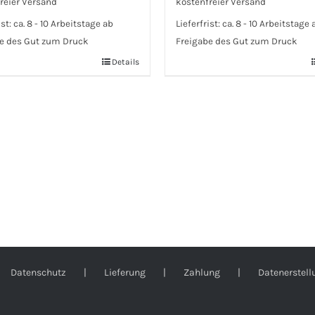
reier Versand
kostenfreier Versand
ist:
ca. 8 - 10 Arbeitstage ab
Lieferfrist:
ca. 8 - 10 Arbeitstage 
e des Gut zum Druck
Freigabe des Gut zum Druck
Details
Datenschutz
Lieferung
Zahlung
Datenerstell