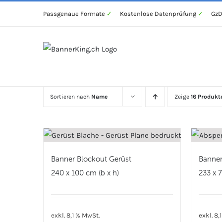
Zum
Passgenaue Formate
✓
Kostenlose Datenprüfung
✓
GzD
Inhalt
springen
Sortieren nach
Name
Zeige
16 Produkt
Banner Blockout Gerüst
Banner
240 x 100 cm (b x h)
233 x 7
exkl. 8,1 % MwSt.
exkl. 8,