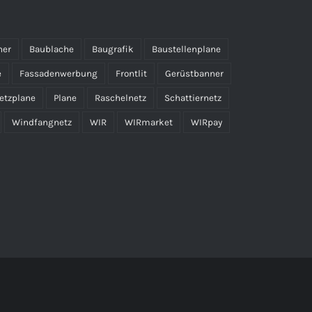
ner
Baublache
Baugrafik
Baustellenplane
e
Fassadenwerbung
Frontlit
Gerüstbanner
etzplane
Plane
Raschelnetz
Schattiernetz
Windfangnetz
WIR
WIRmarket
WIRpay