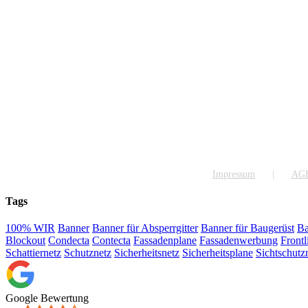
Impressum
AG
Tags
100% WIR
Banner
Banner für Absperrgitter
Banner für Baugerüst
Ba
Blockout
Condecta
Contecta
Fassadenplane
Fassadenwerbung
Frontl
Schattiernetz
Schutznetz
Sicherheitsnetz
Sicherheitsplane
Sichtschutz
Google Bewertung