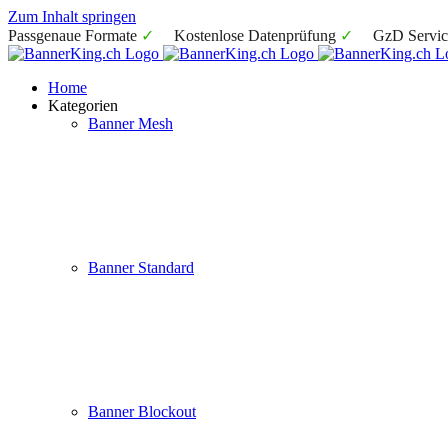
Zum Inhalt springen
Passgenaue Formate
✓
Kostenlose Datenprüfung
✓
GzD Servic
Home
Kategorien
Banner Mesh
Banner Mesh
Der Winddurchlässige.
Banner Standard
Banner Standard
Der Allrounder.
Banner Blockout