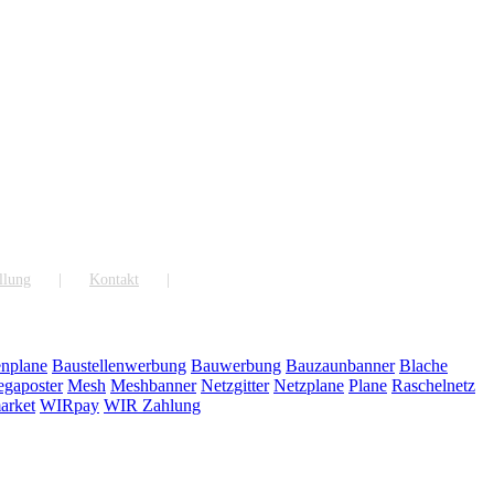
llung
Kontakt
enplane
Baustellenwerbung
Bauwerbung
Bauzaunbanner
Blache
gaposter
Mesh
Meshbanner
Netzgitter
Netzplane
Plane
Raschelnetz
rket
WIRpay
WIR Zahlung