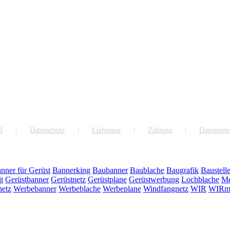
B
Datenschutz
Lieferung
Zahlung
Datenerste
nner für Gerüst
Bannerking
Baubanner
Baublache
Baugrafik
Baustell
it
Gerüstbanner
Gerüstnetz
Gerüstplane
Gerüstwerbung
Lochblache
Me
netz
Werbebanner
Werbeblache
Werbeplane
Windfangnetz
WIR
WIRma