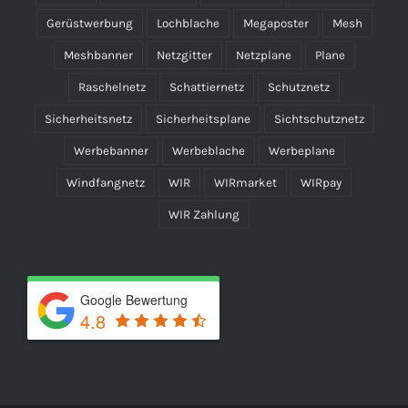
Gerüstwerbung
Lochblache
Megaposter
Mesh
Meshbanner
Netzgitter
Netzplane
Plane
Raschelnetz
Schattiernetz
Schutznetz
Sicherheitsnetz
Sicherheitsplane
Sichtschutznetz
Werbebanner
Werbeblache
Werbeplane
Windfangnetz
WIR
WIRmarket
WIRpay
WIR Zahlung
Google Bewertung
4.8