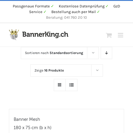
Zum
Passgenaue Formate
✓
Kostenlose Datenprüfung
✓
GzD
Service
✓
Bestellung auch per Mail
✓
Inhalt
Beratung: 041 760 20 10
springen
Sortieren nach
Standardsortierung
Zeige
16 Produkte
Banner Mesh
180 x 75 cm (b x h)