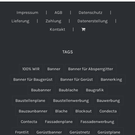
Impressum
AGB
Datenschutz
Lieferung
Zahlung
Datenerstellung
Kontakt
TAGS
100% WIR
Banner
Banner für Absperrgitter
Banner für Baugerüst
Banner für Gerüst
Bannerking
Baubanner
Baublache
Baugrafik
Baustellenplane
Baustellenwerbung
Bauwerbung
Bauzaunbanner
Blache
Blockout
Condecta
Contecta
Fassadenplane
Fassadenwerbung
Frontlit
Gerüstbanner
Gerüstnetz
Gerüstplane