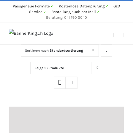
Zum
Passgenaue Formate
✓
Kostenlose Datenprüfung
✓
GzD
Service
✓
Bestellung auch per Mail
✓
Inhalt
Beratung: 041 760 20 10
springen
Sortieren nach
Standardsortierung
Zeige
16 Produkte