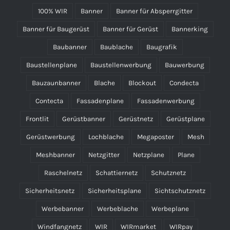
100% WIR
Banner
Banner für Absperrgitter
Banner für Baugerüst
Banner für Gerüst
Bannerking
Baubanner
Baublache
Baugrafik
Baustellenplane
Baustellenwerbung
Bauwerbung
Bauzaunbanner
Blache
Blockout
Condecta
Contecta
Fassadenplane
Fassadenwerbung
Frontlit
Gerüstbanner
Gerüstnetz
Gerüstplane
Gerüstwerbung
Lochblache
Megaposter
Mesh
Meshbanner
Netzgitter
Netzplane
Plane
Raschelnetz
Schattiernetz
Schutznetz
Sicherheitsnetz
Sicherheitsplane
Sichtschutznetz
Werbebanner
Werbeblache
Werbeplane
Windfangnetz
WIR
WIRmarket
WIRpay