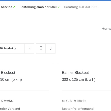
 Service
✓
Bestellung auch per Mail
✓
Beratung: 041 760 20 10
Hom
16 Produkte
 Blockout
Banner Blockout
90 cm (b x h)
300 x 125 cm (b x h)
1 % MwSt.
exkl. 8,1 % MwSt.
reier Versand
kostenfreier Versand