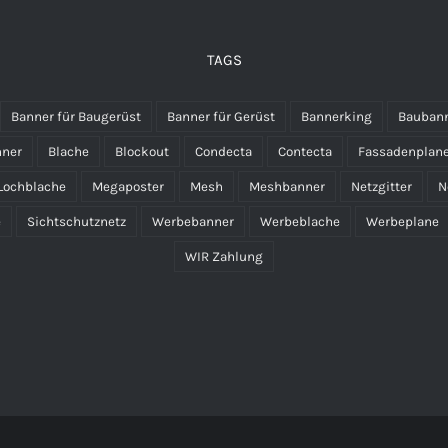
TAGS
Banner für Baugerüst
Banner für Gerüst
Bannerking
Bauban
nner
Blache
Blockout
Condecta
Contecta
Fassadenplan
Lochblache
Megaposter
Mesh
Meshbanner
Netzgitter
N
e
Sichtschutznetz
Werbebanner
Werbeblache
Werbeplane
WIR Zahlung