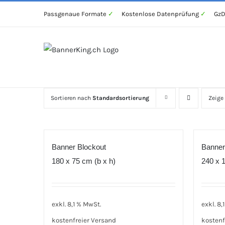
Zum
Passgenaue Formate
✓
Kostenlose Datenprüfung
✓
GzD
Inhalt
springen
Sortieren nach
Standardsortierung
Zeige
Banner Blockout
Banner
180 x 75 cm (b x h)
240 x 1
exkl. 8,1 % MwSt.
exkl. 8,
kostenfreier Versand
kostenf