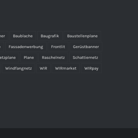
ner
Baublache
Baugrafik
Baustellenplane
e
Fassadenwerbung
Frontlit
Gerüstbanner
etzplane
Plane
Raschelnetz
Schattiernetz
Windfangnetz
WIR
WIRmarket
WIRpay