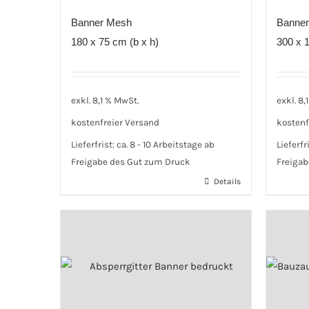
Banner Mesh
Banne
180 x 75 cm (b x h)
300 x 1
exkl. 8,1 % MwSt.
exkl. 8,
kostenfreier Versand
kostenf
Lieferfrist:
ca. 8 - 10 Arbeitstage ab
Lieferfr
Freigabe des Gut zum Druck
Freigab
Details