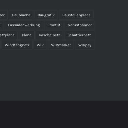
ner
Baublache
Baugrafik
Baustellenplane
e
Fassadenwerbung
Frontlit
Gerüstbanner
etzplane
Plane
Raschelnetz
Schattiernetz
Windfangnetz
WIR
WIRmarket
WIRpay