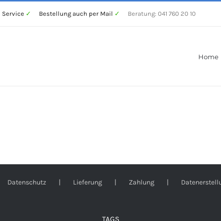
 Service
✓
Bestellung auch per Mail
✓
Beratung: 041 760 20 10
Home
Datenschutz
Lieferung
Zahlung
Datenerstell
TAGS