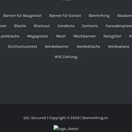
Banner für Baugerüst
Banner für Gerüst
Bannerking
Bauban
nner
Blache
Blockout
Condecta
Contecta
Fassadenplan
Lochblache
Megaposter
Mesh
Meshbanner
Netzgitter
N
e
Sichtschutznetz
Werbebanner
Werbeblache
Werbeplane
WIR Zahlung
SSL-Secured | Copyright ©
2026 | BannerKing.ch