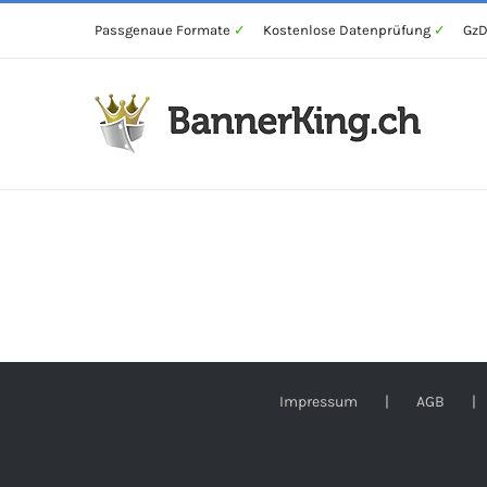
Zum
Passgenaue Formate
✓
Kostenlose Datenprüfung
✓
GzD
Inhalt
springen
Impressum
AGB