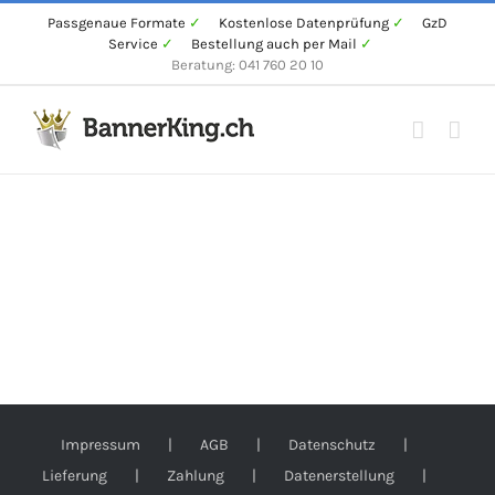
Zum
Passgenaue Formate
✓
Kostenlose Datenprüfung
✓
GzD
Service
✓
Bestellung auch per Mail
✓
Inhalt
Beratung: 041 760 20 10
springen
Impressum
AGB
Datenschutz
Lieferung
Zahlung
Datenerstellung