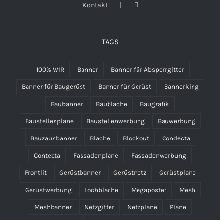
Kontakt
TAGS
100% WIR
Banner
Banner für Absperrgitter
Banner für Baugerüst
Banner für Gerüst
Bannerking
Baubanner
Baublache
Baugrafik
Baustellenplane
Baustellenwerbung
Bauwerbung
Bauzaunbanner
Blache
Blockout
Condecta
Contecta
Fassadenplane
Fassadenwerbung
Frontlit
Gerüstbanner
Gerüstnetz
Gerüstplane
Gerüstwerbung
Lochblache
Megaposter
Mesh
Meshbanner
Netzgitter
Netzplane
Plane