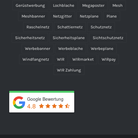
Gerüstwerbung
Lochblache
Megaposter
Mesh
Meshbanner
Netzgitter
Netzplane
Plane
Raschelnetz
Schattiernetz
Schutznetz
Sicherheitsnetz
Sicherheitsplane
Sichtschutznetz
Werbebanner
Werbeblache
Werbeplane
Windfangnetz
WIR
WIRmarket
WIRpay
WIR Zahlung
Google Bewertung
4.8