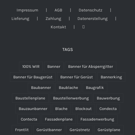
Impressum
AGB
Datenschutz
Lieferung
Zahlung
Datenerstellung
Kontakt
TAGS
100% WIR
Banner
Banner für Absperrgitter
Banner für Baugerüst
Banner für Gerüst
Bannerking
Baubanner
Baublache
Baugrafik
Baustellenplane
Baustellenwerbung
Bauwerbung
Bauzaunbanner
Blache
Blockout
Condecta
Contecta
Fassadenplane
Fassadenwerbung
Frontlit
Gerüstbanner
Gerüstnetz
Gerüstplane