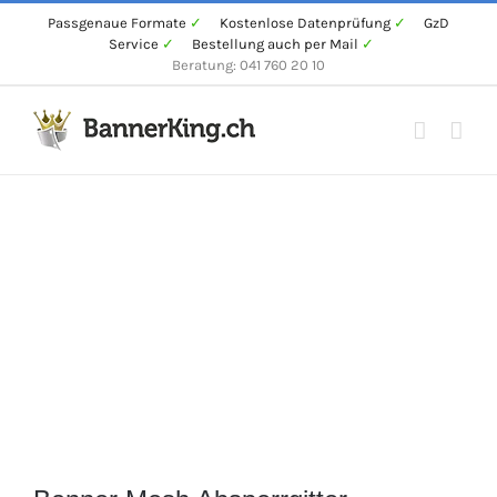
Zum
Passgenaue Formate
✓
Kostenlose Datenprüfung
✓
GzD
Service
✓
Bestellung auch per Mail
✓
Inhalt
Beratung: 041 760 20 10
springen