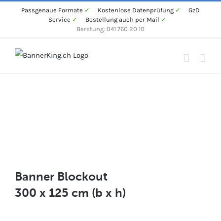
Zum
Passgenaue Formate
✓
Kostenlose Datenprüfung
✓
GzD
Service
✓
Bestellung auch per Mail
✓
Inhalt
Beratung: 041 760 20 10
springen
Banner Blockout
300 x 125 cm (b x h)