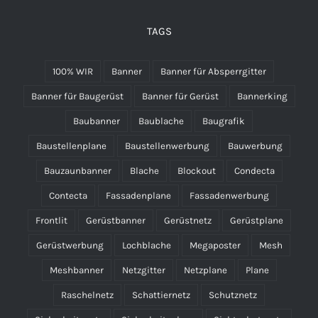
TAGS
100% WIR
Banner
Banner für Absperrgitter
Banner für Baugerüst
Banner für Gerüst
Bannerking
Baubanner
Baublache
Baugrafik
Baustellenplane
Baustellenwerbung
Bauwerbung
Bauzaunbanner
Blache
Blockout
Condecta
Contecta
Fassadenplane
Fassadenwerbung
Frontlit
Gerüstbanner
Gerüstnetz
Gerüstplane
Gerüstwerbung
Lochblache
Megaposter
Mesh
Meshbanner
Netzgitter
Netzplane
Plane
Raschelnetz
Schattiernetz
Schutznetz