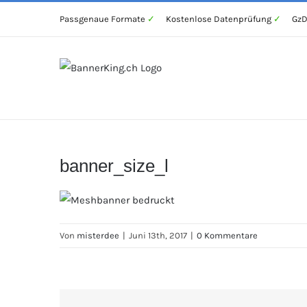
Zum
Passgenaue Formate
✓
Kostenlose Datenprüfung
✓
GzD
Inhalt
springen
banner_size_l
Von
misterdee
|
Juni 13th, 2017
|
0 Kommentare