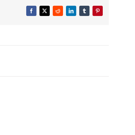
Facebook
X
Reddit
LinkedIn
Tumblr
Pinterest