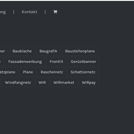
ung
Kontakt
ner
Baublache
Baugrafik
Baustellenplane
e
Fassadenwerbung
Frontlit
Gerüstbanner
etzplane
Plane
Raschelnetz
Schattiernetz
Windfangnetz
WIR
WIRmarket
WIRpay