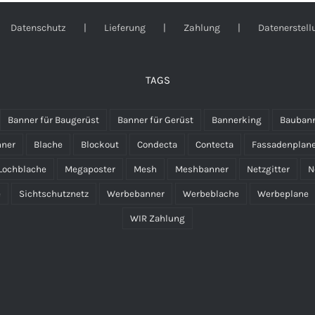
Datenschutz
Lieferung
Zahlung
Datenerstell
TAGS
Banner für Baugerüst
Banner für Gerüst
Bannerking
Bauban
nner
Blache
Blockout
Condecta
Contecta
Fassadenplan
Lochblache
Megaposter
Mesh
Meshbanner
Netzgitter
N
e
Sichtschutznetz
Werbebanner
Werbeblache
Werbeplane
WIR Zahlung